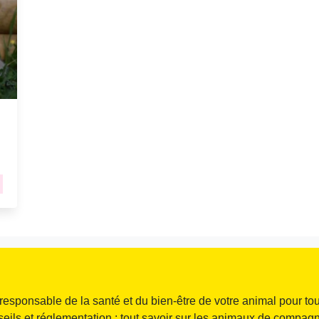
responsable de la santé et du bien-être de votre animal pour tou
seils et réglementation : tout savoir sur les animaux de compagni