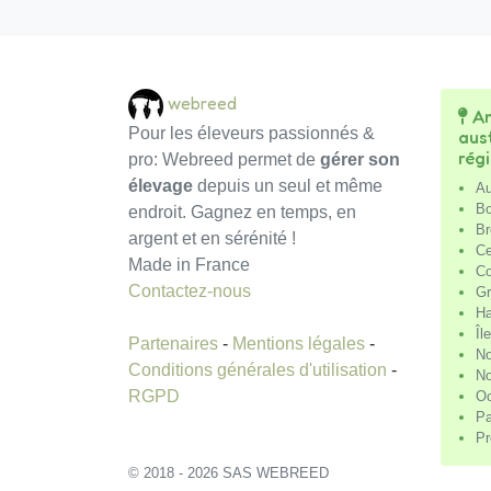
webreed
An
Pour les éleveurs passionnés &
aus
rég
pro: Webreed permet de
gérer son
élevage
depuis un seul et même
Au
Bo
endroit. Gagnez en temps, en
Br
argent et en sérénité !
Ce
Made in France
Co
Contactez-nous
Gr
Ha
Îl
Partenaires
-
Mentions légales
-
No
Conditions générales d'utilisation
-
No
RGPD
Oc
Pa
Pr
© 2018 - 2026 SAS WEBREED