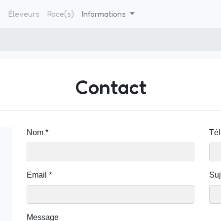
t
Éleveurs
Race(s)
Informations
Contact
Nom
*
Té
Email
*
Suj
Message