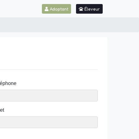
Adoptant
Éleveur
léphone
et