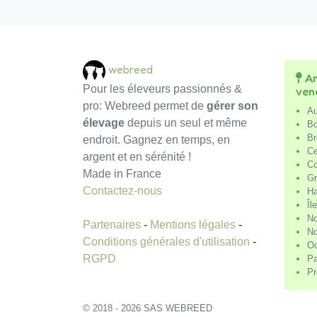
webreed
An
Pour les éleveurs passionnés &
ven
pro: Webreed permet de
gérer son
Au
élevage
depuis un seul et même
Bo
Br
endroit. Gagnez en temps, en
Ce
argent et en sérénité !
Co
Made in France
Gr
Contactez-nous
Ha
Îl
No
Partenaires
-
Mentions légales
-
No
Conditions générales d'utilisation
-
Oc
RGPD
Pa
Pr
© 2018 - 2026 SAS WEBREED