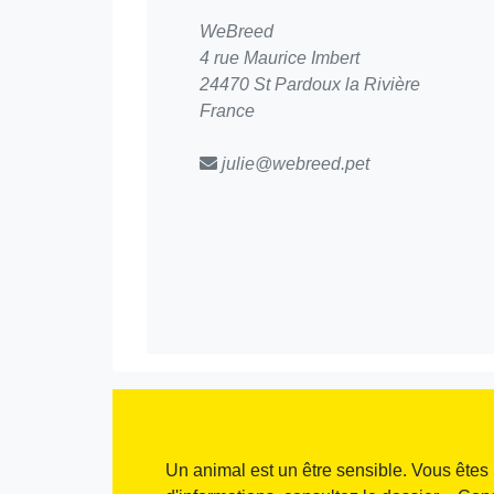
WeBreed
4 rue Maurice Imbert
24470 St Pardoux la Rivière
France
julie@webreed.pet
Un animal est un être sensible. Vous êtes 