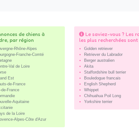
nonces de chiens à
Le saviez-vous ? Les r
dre, par région
les plus recherchées sont 
vergne-Rhône-Alpes
Golden retriever
urgogne-Franche-Comté
Retriever du Labrador
etagne
Berger australien
ntre-Val de Loire
Akita
rse
Staffordshire bull terrier
and Est
Bouledogue francais
uts-de-France
English Shepherd
e-de-France
Whippet
rmandie
Chihuahua Poil Long
uvelle-Aquitaine
Yorkshire terrier
citanie
ys de la Loire
ovence-Alpes-Côte d'Azur