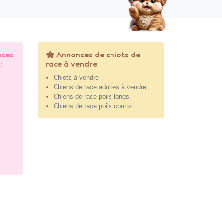
aces
Annonces de chiots de
:
race à vendre
Chiots à vendre
Chiens de race adultes à vendre
Chiens de race poils longs
Chiens de race poils courts