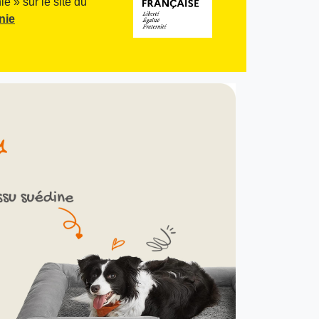
e » sur le site du
nie