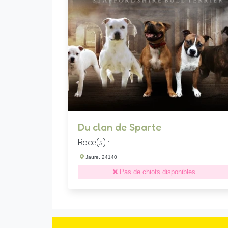
Du clan de Sparte
Race(s) :
Jaure, 24140
Pas de chiots disponibles