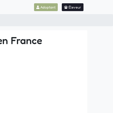
Adoptant
Éleveur
 en France