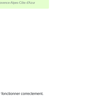
ovence-Alpes-Côte d'Azur
r fonctionner correctement.