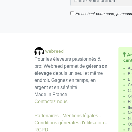
En cochant cette case, je recon
webreed
An
Pour les éleveurs passionnés &
cen
pro: Webreed permet de
gérer son
Au
élevage
depuis un seul et même
Bo
Br
endroit. Gagnez en temps, en
Ce
argent et en sérénité !
Co
Made in France
Gr
Contactez-nous
Ha
Îl
No
Partenaires
-
Mentions légales
-
No
Conditions générales d'utilisation
-
Oc
RGPD
Pa