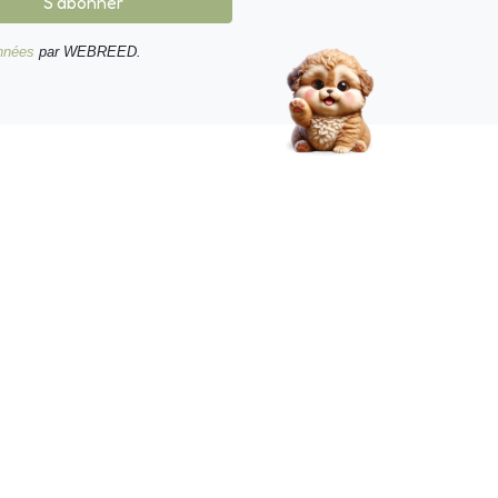
S'abonner
onnées
par WEBREED.