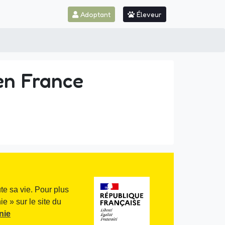
Adoptant
Éleveur
en France
te sa vie. Pour plus
e » sur le site du
nie