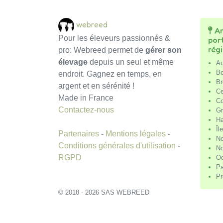
webreed
An
Pour les éleveurs passionnés &
por
rég
pro: Webreed permet de
gérer son
élevage
depuis un seul et même
Au
Bo
endroit. Gagnez en temps, en
Br
argent et en sérénité !
Ce
Made in France
Co
Contactez-nous
Gr
Ha
Îl
Partenaires
-
Mentions légales
-
No
Conditions générales d'utilisation
-
No
RGPD
Oc
Pa
Pr
© 2018 - 2026 SAS WEBREED