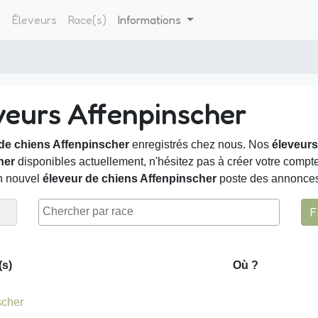
t
Éleveurs
Race(s)
Informations
veurs Affenpinscher
de chiens Affenpinscher
enregistrés chez nous. Nos
éleveurs
her
disponibles actuellement, n'hésitez pas à créer votre compte a
un nouvel
éleveur de chiens Affenpinscher
poste des annonces,
F
(s)
Où ?
scher