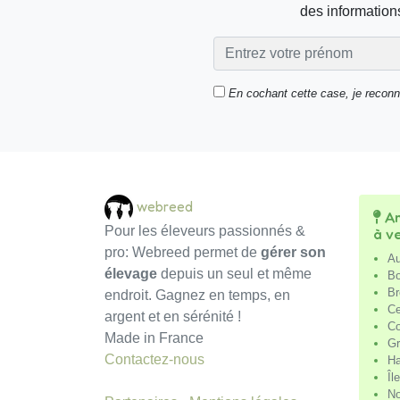
des informations
En cochant cette case, je recon
webreed
An
Pour les éleveurs passionnés &
à v
pro: Webreed permet de
gérer son
Au
élevage
depuis un seul et même
Bo
Br
endroit. Gagnez en temps, en
Ce
argent et en sérénité !
Co
Made in France
Gr
Contactez-nous
Ha
Îl
No