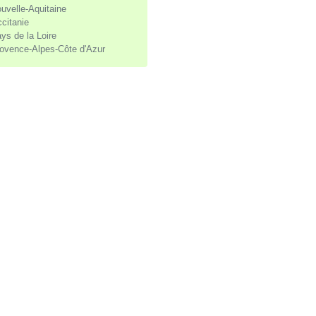
uvelle-Aquitaine
citanie
ys de la Loire
ovence-Alpes-Côte d'Azur