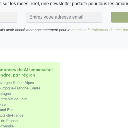
 sur les races. Bref, une newsletter parfaite pour tous les amou
nais avoir donné mon consentement pour le
recueil et le traitement de mes d
nonces de Affenpinscher
endre, par région
vergne-Rhône-Alpes
urgogne-Franche-Comté
etagne
ntre-Val de Loire
rse
and Est
uts-de-France
e-de-France
rmandie