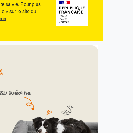
te sa vie. Pour plus
e » sur le site du
nie