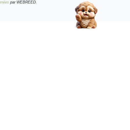
onnées
par WEBREED.