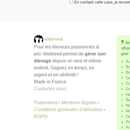
En cochant cette case, je recon
webreed
An
Pour les éleveurs passionnés &
cha
par
pro: Webreed permet de
gérer son
élevage
depuis un seul et même
Au
Bo
endroit. Gagnez en temps, en
Br
argent et en sérénité !
Ce
Made in France
Co
Contactez-nous
Gr
Ha
Îl
Partenaires
-
Mentions légales
-
No
Conditions générales d'utilisation
-
No
RGPD
Oc
Pa
Pr