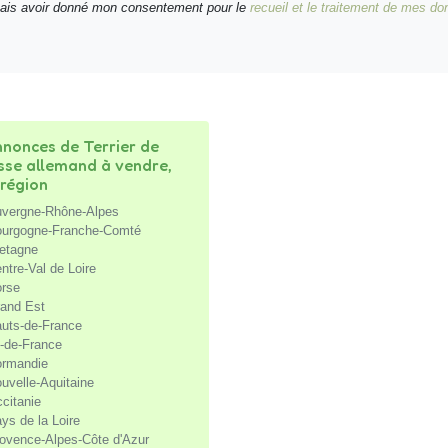
nais avoir donné mon consentement pour le
recueil et le traitement de mes d
nonces de Terrier de
sse allemand à vendre,
 région
vergne-Rhône-Alpes
urgogne-Franche-Comté
etagne
ntre-Val de Loire
rse
and Est
uts-de-France
e-de-France
rmandie
uvelle-Aquitaine
citanie
ys de la Loire
ovence-Alpes-Côte d'Azur