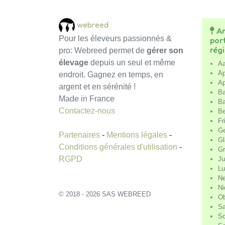
webreed
An
Pour les éleveurs passionnés &
por
rég
pro: Webreed permet de
gérer son
élevage
depuis un seul et même
Aa
Ap
endroit. Gagnez en temps, en
Ap
argent et en sérénité !
Ba
Made in France
Ba
Contactez-nous
Be
Fr
G
Partenaires
-
Mentions légales
-
Gl
Conditions générales d'utilisation
-
Gr
RGPD
Ju
Lu
Ne
Ni
© 2018 - 2026 SAS WEBREED
O
Sa
Sc