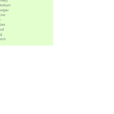
chwyz
lothurn
urgau
cino
i
lais
aud
ug
rich