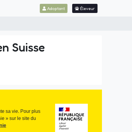
Adoptant
Éleveur
en Suisse
te sa vie. Pour plus
e » sur le site du
nie