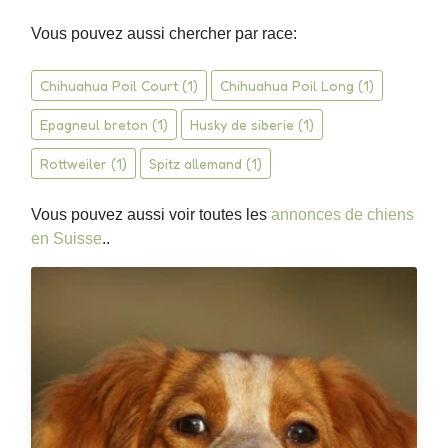
Vous pouvez aussi chercher par race:
Chihuahua Poil Court (1)
Chihuahua Poil Long (1)
Epagneul breton (1)
Husky de siberie (1)
Rottweiler (1)
Spitz allemand (1)
Vous pouvez aussi voir toutes les
annonces de chiens
en Suisse
..