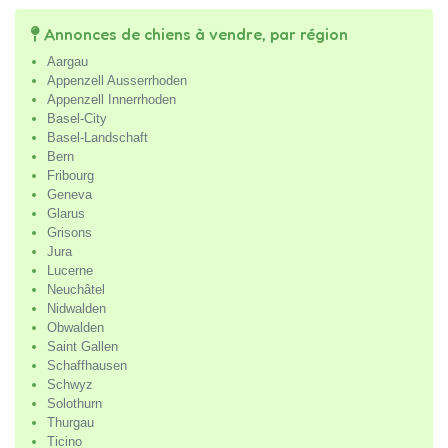
Annonces de chiens à vendre, par région
Aargau
Appenzell Ausserrhoden
Appenzell Innerrhoden
Basel-City
Basel-Landschaft
Bern
Fribourg
Geneva
Glarus
Grisons
Jura
Lucerne
Neuchâtel
Nidwalden
Obwalden
Saint Gallen
Schaffhausen
Schwyz
Solothurn
Thurgau
Ticino