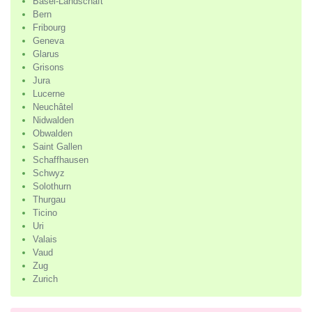
Basel-Landschaft
Bern
Fribourg
Geneva
Glarus
Grisons
Jura
Lucerne
Neuchâtel
Nidwalden
Obwalden
Saint Gallen
Schaffhausen
Schwyz
Solothurn
Thurgau
Ticino
Uri
Valais
Vaud
Zug
Zurich