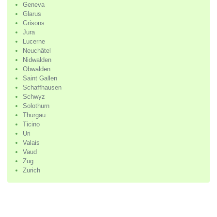
Geneva
Glarus
Grisons
Jura
Lucerne
Neuchâtel
Nidwalden
Obwalden
Saint Gallen
Schaffhausen
Schwyz
Solothurn
Thurgau
Ticino
Uri
Valais
Vaud
Zug
Zurich