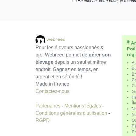
En cochant cette case, je recon
webreed
An
Pour les éleveurs passionnés &
Poi
rég
pro: Webreed permet de
gérer son
élevage
depuis un seul et même
Au
Bo
endroit. Gagnez en temps, en
Br
argent et en sérénité !
Ce
Made in France
Co
Contactez-nous
Gr
Ha
Îl
Partenaires
-
Mentions légales
-
No
Conditions générales d'utilisation
-
No
RGPD
Oc
Pa
Pr