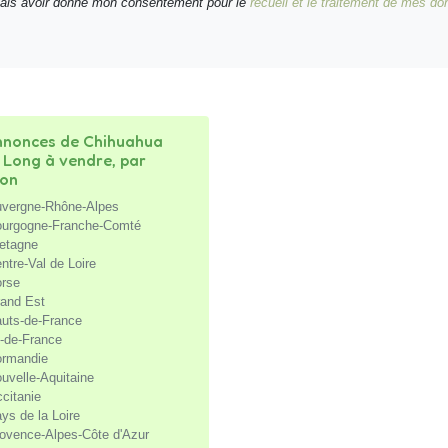
nais avoir donné mon consentement pour le
recueil et le traitement de mes d
nonces de Chihuahua
l Long à vendre, par
ion
vergne-Rhône-Alpes
urgogne-Franche-Comté
etagne
ntre-Val de Loire
rse
and Est
uts-de-France
e-de-France
rmandie
uvelle-Aquitaine
citanie
ys de la Loire
ovence-Alpes-Côte d'Azur