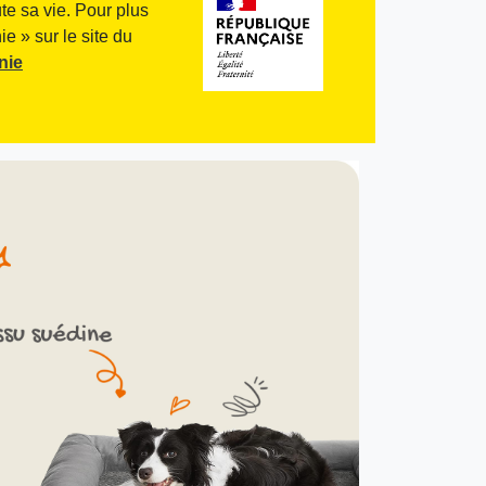
te sa vie. Pour plus
e » sur le site du
nie