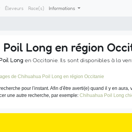
t
Éleveurs
Race(s)
Informations
Poil Long en région Occi
Poil Long
en Occitanie. Ils sont disponibles à la vent
ages de Chihuahua Poil Long en région Occitanie
recherche pour l'instant. Afin d'être averti(e) quand il y en aur
cer une autre recherche, par exemple:
Chihuahua Poil Long chi