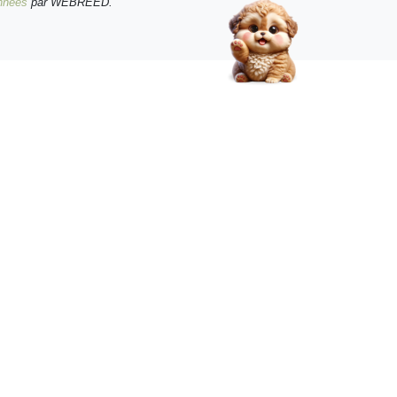
onnées
par WEBREED.