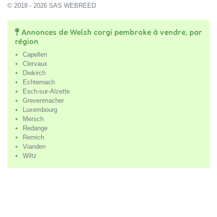
© 2018 - 2026 SAS WEBREED
Annonces de Welsh corgi pembroke à vendre, par
région
Capellen
Clervaux
Diekirch
Echternach
Esch-sur-Alzette
Grevenmacher
Luxembourg
Mersch
Redange
Remich
Vianden
Wiltz