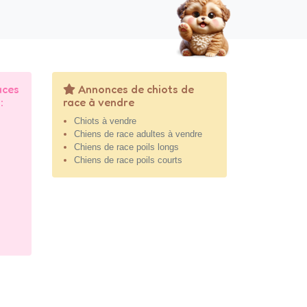
aces
Annonces de chiots de
:
race à vendre
Chiots à vendre
Chiens de race adultes à vendre
Chiens de race poils longs
Chiens de race poils courts