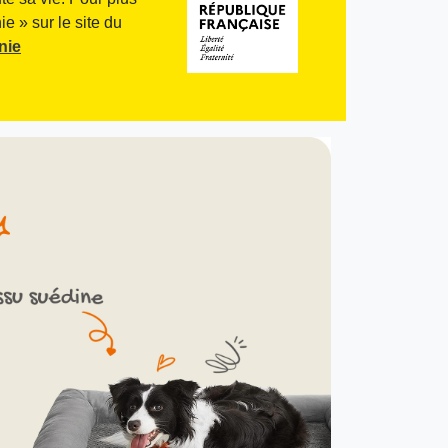
e » sur le site du
nie