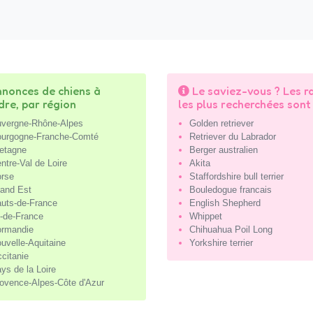
nonces de chiens à
Le saviez-vous ? Les r
dre, par région
les plus recherchées sont 
vergne-Rhône-Alpes
Golden retriever
urgogne-Franche-Comté
Retriever du Labrador
etagne
Berger australien
ntre-Val de Loire
Akita
rse
Staffordshire bull terrier
and Est
Bouledogue francais
uts-de-France
English Shepherd
e-de-France
Whippet
rmandie
Chihuahua Poil Long
uvelle-Aquitaine
Yorkshire terrier
citanie
ys de la Loire
ovence-Alpes-Côte d'Azur