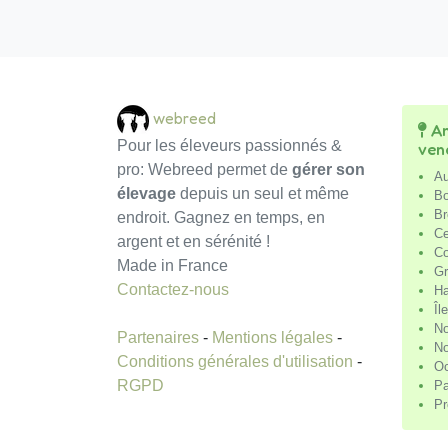
webreed
An
Pour les éleveurs passionnés &
ven
pro: Webreed permet de
gérer son
Au
élevage
depuis un seul et même
Bo
Br
endroit. Gagnez en temps, en
Ce
argent et en sérénité !
Co
Made in France
Gr
Contactez-nous
Ha
Îl
No
Partenaires
-
Mentions légales
-
No
Conditions générales d'utilisation
-
Oc
RGPD
Pa
Pr