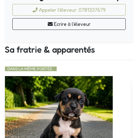
Appeler l'éleveur: 0781337679
Ecrire à l'éleveur
Sa fratrie & apparentés
DANS LA MÊME PORTÉE :