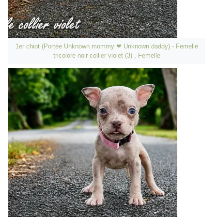
1er chiot (Portée Unknown mommy ❤ Unknown daddy) - Femelle
tricolore noir collier violet (3) , Femelle